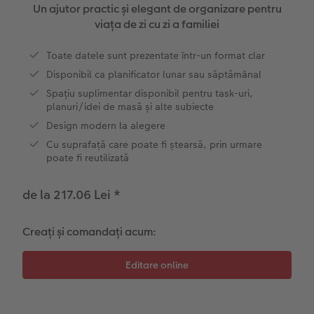
Exemplele clienților
Nature Prints
Fotografie Aludibond
Felicitări
Povești CEWE
Un ajutor practic și elegant de organizare pentru
viața de zi cu zi a familiei
Cum funcționează
Dimensiunea imaginii
Galerie foto
Lumea animalelor de companie
Idei cadouri unice
 CEWE
Toate datele sunt prezentate într-un format clar
CEWE FOTOCARTE Kids
Poster Premium
Fotografie pe Forex
Rechizite școlare și de birou
Idei de cadouri pentru cei dragi
Disponibil ca planificator lunar sau săptămânal
Spațiu suplimentar disponibil pentru task-uri,
CEWE FOTOCARTE Art Collection
Art Prints
Panou de întâmpinare nuntă
Cutii de cadou
Interviuri
planuri/idei de masă și alte subiecte
Design modern la alegere
Fotografii standard
Baghete pentru poster
Textile
Călătorie
Cu suprafață care poate fi ștearsă, prin urmare
poate fi reutilizată
Cutii cu fotografii
Hexxas
Art Prints
Nuntă
de la 217.06 Lei
*
Set fotografii
Fotografie pe lemn
Calendare foto
Absolvire
Creați și comandați acum:
Fotosticker
Decorațiuni de perete din mai multe părți
CEWE FOTOCARTE Kids
Instant Foto
Colaje foto
Sticker instant
Bandă foto