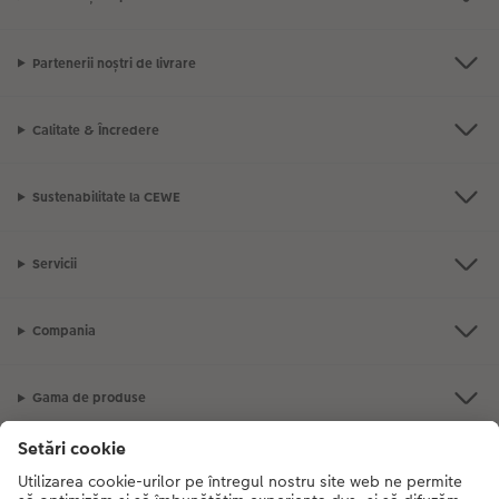
Partenerii noștri de livrare
Calitate & Încredere
Sustenabilitate la CEWE
Servicii
Compania
Gama de produse
CEWE Fotolumea