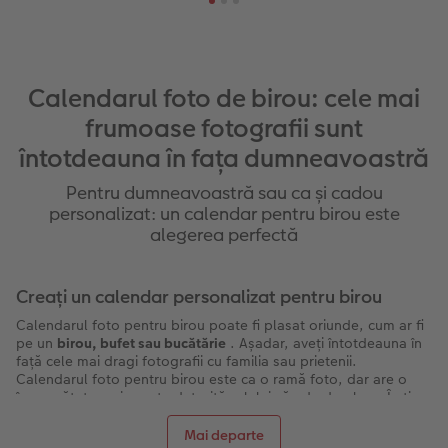
Calendarul foto de birou: cele mai
frumoase fotografii sunt
întotdeauna în fața dumneavoastră
Pentru dumneavoastră sau ca și cadou
personalizat: un calendar pentru birou este
alegerea perfectă
Creați un calendar personalizat pentru birou
Calendarul foto pentru birou poate fi plasat oriunde, cum ar fi
pe un
birou, bufet sau bucătărie
. Așadar, aveți întotdeauna în
față cele mai dragi fotografii cu familia sau prietenii.
Calendarul foto pentru birou este ca o ramă foto, dar are o
însemnătate mai aparte datorită rolului său de derulare. În timp
ce parcurgeți următoarea fotografie în fiecare lună, vă puteți
bucura oricând de fotografii ale frumosului eveniment timp de
Mai departe