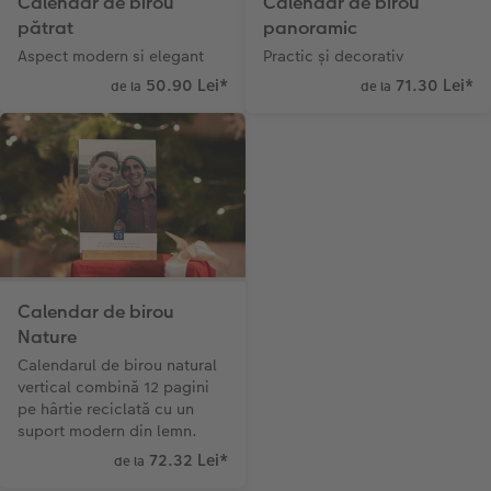
Calendar de birou
Calendar de birou
Sticker instant
Bandă foto
pătrat
panoramic
Aspect modern si elegant
Practic și decorativ
Fotografii retro XXL
50.90 Lei
*
71.30 Lei
*
de la
de la
Calendar de birou
Nature
Calendarul de birou natural
vertical combină 12 pagini
pe hârtie reciclată cu un
suport modern din lemn.
72.32 Lei
*
de la