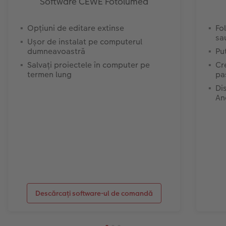
Software CEWE Fotolumea
Opțiuni de editare extinse
Fol
sa
Ușor de instalat pe computerul
dumneavoastră
Pu
Salvați proiectele în computer pe
Cr
termen lung
pa
Di
An
Descărcați software-ul de comandă