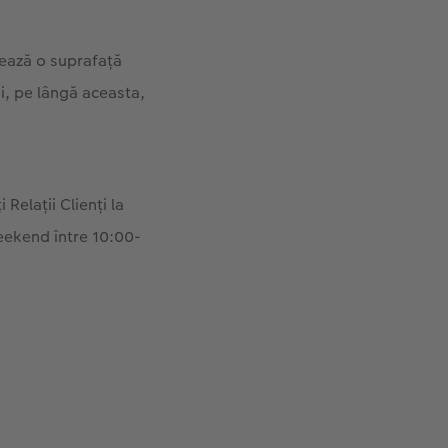
nează o suprafaţă
i, pe lângă aceasta,
Relații Clienți la
weekend între 10:00-