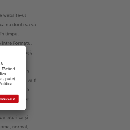
e website-ul
că nu doriți să vă
în timpul
 între Formatul
 nu este același,
a aceeași
i decupate). În
 încrucișate va fi
grafiile vor fi
le să apară pe
 (Dimensiunea
de laturi ca și
noramă, normal,