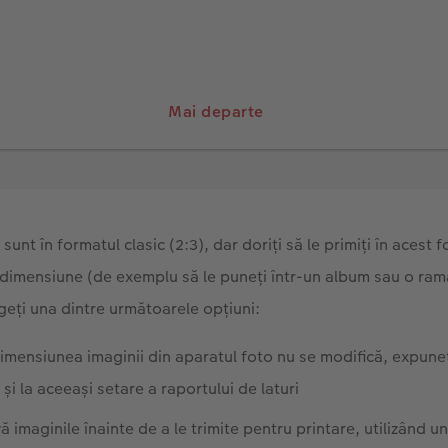
Mai departe
sunt în formatul clasic (2:3), dar doriți să le primiți în acest 
i dimensiune (de exemplu să le puneți într-un album sau o ram
ți una dintre următoarele opțiuni:
dimensiunea imaginii din aparatul foto nu se modifică, expune
 și la aceeași setare a raportului de laturi
 imaginile înainte de a le trimite pentru printare, utilizând 