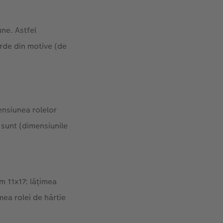
une. Astfel
erde din motive (de
ensiunea rolelor
 sunt (dimensiunile
m 11x17: lăţimea
mea rolei de hârtie