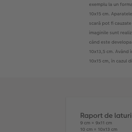
exemplu la un forma
10x15 cm. Aparatele 
scară pot fi cauzat
imaginile sunt reali
când este developat
10x13,5 cm. Având în
10x15 cm, în cazul 
Raport de laturi
9 cm = 9x11 cm
10 cm = 10x13 cm