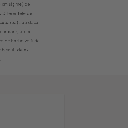
0 cm lățime) de
4. Diferențele de
ecuparea) sau dacă
a urmare, atunci
a pe hârtie va fi de
obișnuit de ex.
.