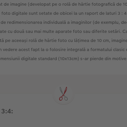
t de imagine (developat pe o rolă de hârtie fotografică de 1
foto digitale sunt setate de obicei la un raport de laturi 3 : 
e de redimensionarea individuală a imaginilor (de exemplu, d
zate cu două sau mai multe aparate foto sau diferite setări. C
ă pe aceeași rolă de hârtie foto cu lățimea de 10 cm, imagine
 vedere acest fapt la o folosire integrală a formatului clasic 
dimensiunii digitale standard (10x13cm) s-ar pierde din motive
 3:4: