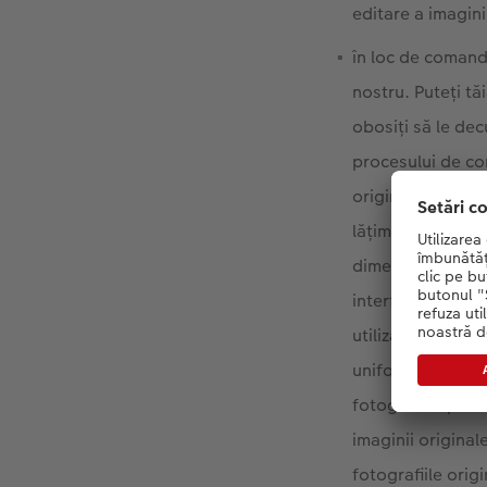
editare a imagini
în loc de comand
nostru. Puteți tă
obosiți să le dec
procesului de co
original (întregu
lățimea poate va
dimensiune, dar d
interfața de reda
utilizată pentru a
uniforme și de d
fotografiile prin
imaginii original
fotografiile orig