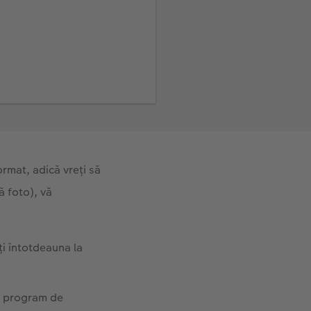
format, adică vreți să
ă foto), vă
ți întotdeauna la
un program de