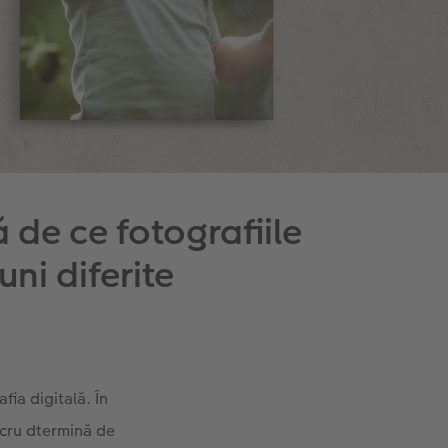
ă de ce fotografiile
ni diferite
fia digitală. În
ucru dtermină de