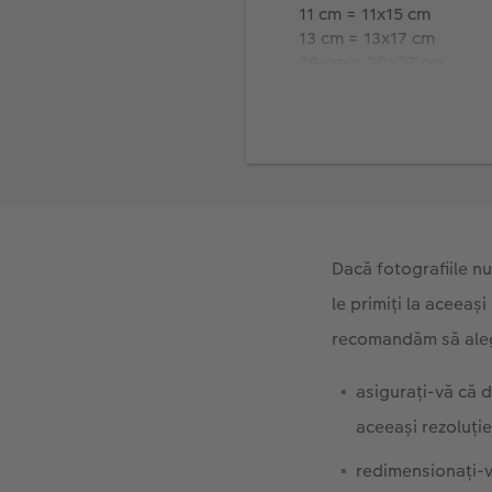
11 cm = 11x15 cm
13 cm = 13x17 cm
20 cm = 20x27 cm
30 cm = 30x40 cm
Dacă fotografiile nu 
le primiți la aceeaș
recomandăm să alege
asigurați-vă că 
aceeași rezoluție
redimensionați-vă