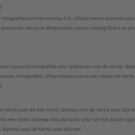
).
fotografiat permite setarea 3:2, utilizați mereu această opți
fi prelucrate mereu la dimensiunile clasice analog fără a se pi
tat faptul că fotografiile sunt tipărite pe role de hârtie. Dim
iunea fotografiilor. Dimensiunile exacte ale rolelor de hârtie
):
de hârtie este 89 mm 10x15: lăţimea rolei de hârtie este 102 m
 114 mm 13x18: lăţimea rolei de hârtie este 127 mm 20x30: lăţi
lăţimea rolei de hârtie este 305 mm