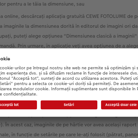
lor pentru a le tăia la dimensiune, sau
a online, descărcați aplicația gratuită CEWE FOTOLUME de p
ia imaginile la dimensiunea dorită în editorul de imagini ori da
upați, puteți alege opțiunea "Dimensiunea clasică a imaginii" 
mandă. Prin urmare, în aplicație veți avea opțiunea de a alege
l motiv va fi printat pe hârtia foto, dar dacă raportul de laturi
ria) sau Dimensiunea clasică a imaginii 2:3 (imaginile vor ave
acă raportul de aspect a fost variabil, unele fotografii pot f
re a imaginilor (atât în software cât și online), o zonă cu dungi
 indica partea care va fi dtăiată din fotografii. Doar astfel foto
imensiuni standard. Dacă este mai important ca toate motive
tate pe hârtie, puteți selecta opțiunea "Original image size"
e). În acest caz, imaginile de pe hârtie vor avea același raport 
inale, în funcție de setările pe care le-ați folosit (pătrat, pa