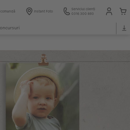
Serviciul clienți
e comandă
Instant Foto
0316 300 693
oncursuri