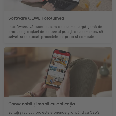
Sticker instant
Bandă foto
Software CEWE Fotolumea
Fotografii retro XXL
În software, vă puteți bucura de cea mai largă gamă de
produse și opțiuni de editare și puteți, de asemenea, să
salvați și să stocați proiectele pe propriul computer.
Convenabil și mobil cu aplicația
Editați și salvați proiectele oriunde și oricând cu CEWE