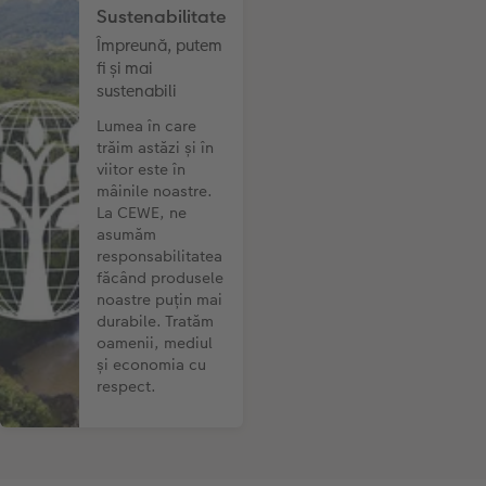
Sustenabilitate
Împreună, putem
fi și mai
sustenabili
Lumea în care
trăim astăzi și în
viitor este în
mâinile noastre.
La CEWE, ne
asumăm
responsabilitatea
făcând produsele
noastre puțin mai
durabile. Tratăm
oamenii, mediul
și economia cu
respect.