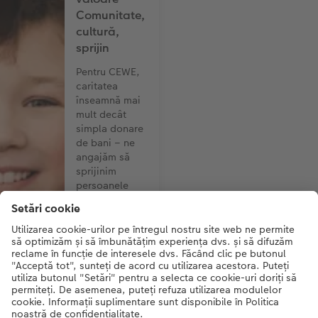
Comunitate,
cultură,
sprijin
Pentru CEWE,
caritatea
înseamnă mai
mult decât
simpla donare
de bani – ne
angajăm să
sprijinim
persoanele
aflate în
dificultate,
instituțiile și
inițiativele
culturale și de
mediu prin
intermediul
unei varietăți
de proiecte.