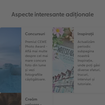
Aspecte interesante adiționale
Concursuri
Inspirații
Premiul CEWE
Actualizăm
Photo Award -
periodic
Află mai multe
subpagina
despre cel mai
noastră
mare concurs
Inspirație,
foto din lume
unde poți găsi
și vezi
diverse sfaturi,
fotografiile
trucuri,
câștigătoare.
interviuri și
tutoriale.
Creăm
valoare -