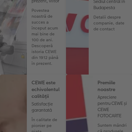
prezent, viitor
Sediul central în
Budapesta
Povestea
noastră de
Detalii despre
succes a
companie, date
început acum
de contact
mai bine de
100 de ani.
Descoperă
istoria CEWE
din 1912 până
în prezent.
CEWE este
Premiile
echivalentul
noastre
calității
Apreciere
pentru CEWE și
Satisfacție
CEWE
garantată
FOTOCARTE
În calitate de
Suntem mândri
pionier pe
că produsele
piața