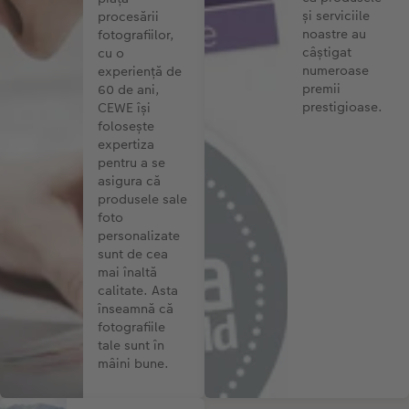
și serviciile
procesării
noastre au
fotografiilor,
câștigat
cu o
numeroase
experiență de
premii
60 de ani,
prestigioase.
CEWE își
folosește
expertiza
pentru a se
asigura că
produsele sale
foto
personalizate
sunt de cea
mai înaltă
calitate. Asta
înseamnă că
fotografiile
tale sunt în
mâini bune.