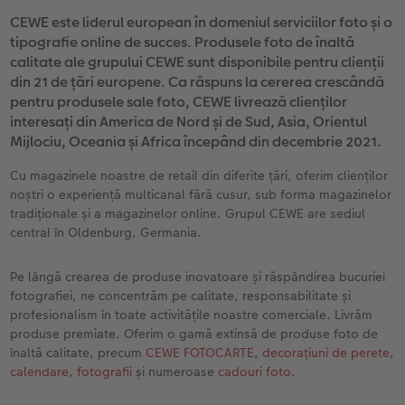
Exemplele clienților
Nature Prints
Fotografie Aludibond
Felicitări
Povești CEWE
CEWE este liderul european în domeniul serviciilor foto și o
tipografie online de succes. Produsele foto de înaltă
Cum funcționează
Dimensiunea imaginii
Galerie foto
Lumea animalelor de companie
Idei cadouri unice
calitate ale grupului CEWE sunt disponibile pentru clienții
 CEWE
din 21 de țări europene. Ca răspuns la cererea crescândă
CEWE FOTOCARTE Kids
Poster Premium
Fotografie pe Forex
Rechizite școlare și de birou
Idei de cadouri pentru cei dragi
pentru produsele sale foto, CEWE livrează clienților
interesați din America de Nord și de Sud, Asia, Orientul
CEWE FOTOCARTE Art Collection
Art Prints
Panou de întâmpinare nuntă
Cutii de cadou
Interviuri
Mijlociu, Oceania și Africa începând din decembrie 2021.
Cu magazinele noastre de retail din diferite țări, oferim clienților
Fotografii standard
Baghete pentru poster
Textile
Călătorie
noștri o experiență multicanal fără cusur, sub forma magazinelor
tradiționale și a magazinelor online. Grupul CEWE are sediul
Cutii cu fotografii
Hexxas
Art Prints
Nuntă
central în Oldenburg, Germania.
Set fotografii
Fotografie pe lemn
Calendare foto
Absolvire
Pe lângă crearea de produse inovatoare și răspândirea bucuriei
fotografiei, ne concentrăm pe calitate, responsabilitate și
Fotosticker
Decorațiuni de perete din mai multe părți
CEWE FOTOCARTE Kids
profesionalism în toate activitățile noastre comerciale. Livrăm
produse premiate. Oferim o gamă extinsă de produse foto de
înaltă calitate, precum
CEWE FOTOCARTE
,
decorațiuni de perete
,
Instant Foto
Colaje foto
calendare
,
fotografii
și numeroase
cadouri foto
.
Sticker instant
Bandă foto