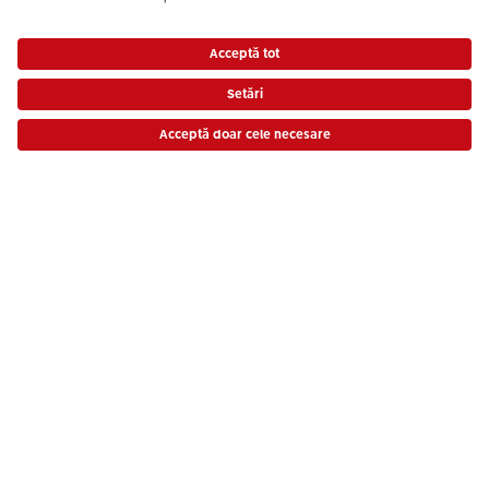
Modalități de plată
Prețurile sunt prețuri de consum recomandate și includ TVA. Prețurile nu includ taxa
de transfer!
Listă de preț
Partenerii noștri de livrare
Calitate & Încredere
Sustenabilitate la CEWE
Servicii
Compania