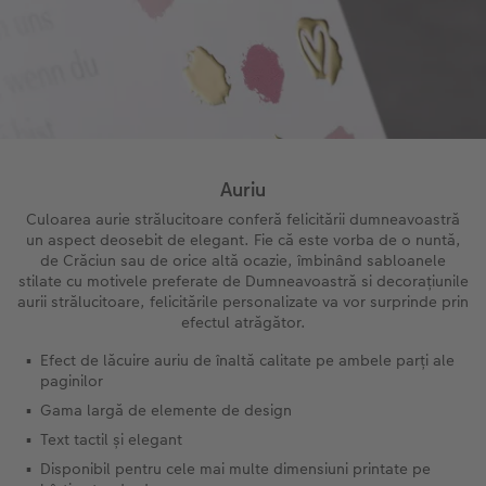
Sticker instant
Bandă foto
Fotografii retro XXL
Auriu
Culoarea aurie strălucitoare conferă felicitării dumneavoastră
un aspect deosebit de elegant. Fie că este vorba de o nuntă,
de Crăciun sau de orice altă ocazie, îmbinând sabloanele
stilate cu motivele preferate de Dumneavoastră si decorațiunile
aurii strălucitoare, felicitările personalizate va vor surprinde prin
efectul atrăgător.
Efect de lăcuire auriu de înaltă calitate pe ambele parți ale
paginilor
Gama largă de elemente de design
Text tactil și elegant
Disponibil pentru cele mai multe dimensiuni printate pe