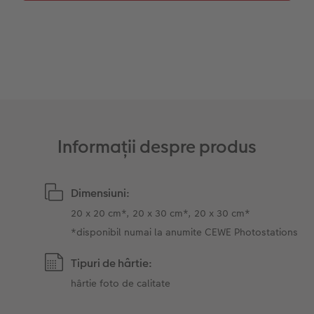
Sticker instant
Bandă foto
Fotografii retro XXL
Informații despre produs
Dimensiuni:
20 x 20 cm*, 20 x 30 cm*, 20 x 30 cm*
*disponibil numai la anumite CEWE Photostations
Tipuri de hârtie:
hârtie foto de calitate