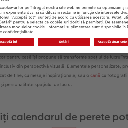
 organice și a culorilor delicate pentru pereți, biroul de acasă poate f
or pentru casă își propune să transforme spațiul de lucru înt
 inclusiv din perspectivă vizuală. Elementele personalizate, 
at de tine, cu mesaje inspiraționale, sau o
cană
cu fotografi
și personalitate spațiului de lucru.
ți calendarul de perete pot