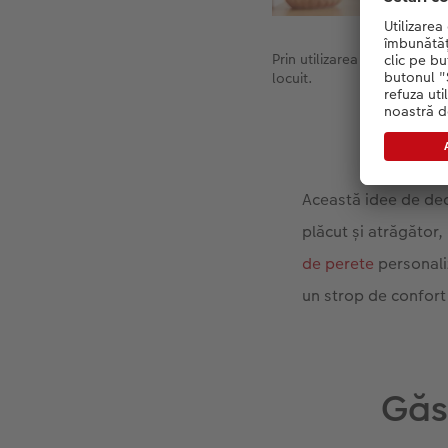
Prin utilizarea suprafețelor
locuit.
Această idee de dec
plăcut și atrăgător,
de perete
personaliz
un strop de confort 
Găsi