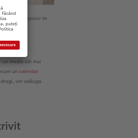
i delimitat de spațiul de
r-un mediu cât mai
precum un
calendar
i dragi, vor adăuga
rivit