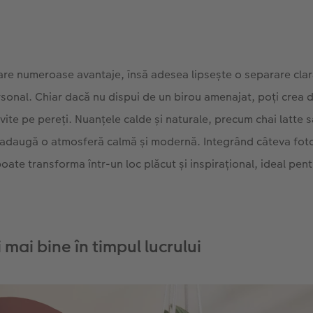
are numeroase avantaje, însă adesea lipsește o separare clară
ersonal. Chiar dacă nu dispui de un birou amenajat, poți crea d
ivite pe pereți. Nuanțele calde și naturale, precum chai latte 
adaugă o atmosferă calmă și modernă. Integrând câteva foto
poate transforma într-un loc plăcut și inspirațional, ideal pent
 mai bine în timpul lucrului