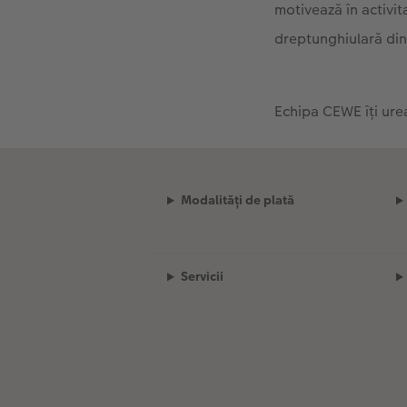
motivează în activit
dreptunghiulară din
Echipa CEWE îți urea
Modalități de plată
Servicii