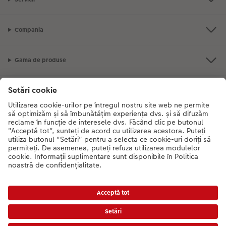
Compania
Gama de produse
CEWE Fotolumea
Dacă aveți întrebări despre serviciile noastre sau comanda dvs., vă rugăm
să ne contactati telefonic:
0316 300 693
De luni până duminică: 09:00 -
17:30