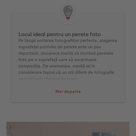
Locul ideal pentru un perete foto
Pe lângă sortarea fotografiilor perfecte, alegerea
suprafeței potrivite de perete este un pas
important, deoarece merită să montezi peretele
foto pe o suprafață care să accentueze
compoziția. De asemenea, merită iei în
considerare faptul că un stil diferit de fotografie
se potrivește fiecărei încăperi.
Sufragerie:
Peretele din spatele canapelei
Mai departe
oferă un spațiu frumos pentru cele mai bune
fotografii. Nu numai tu și familia ta, ci și
oaspeții tăi privesc această suprafață de
perete. Așa că ar trebui să decorezi acest loc
cu o fotografie de zile de naștere, nunți sau
un moment de familie bine surprins.