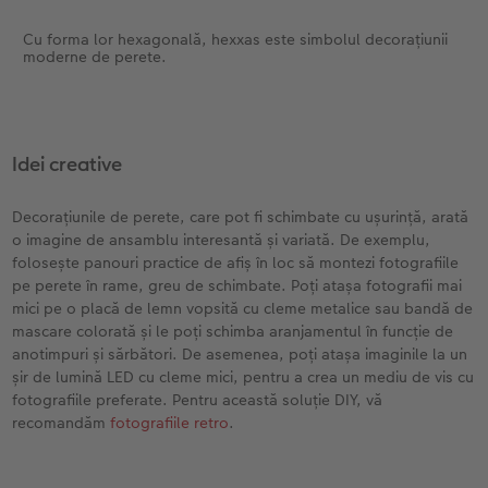
Cu forma lor hexagonală, hexxas este simbolul decorațiunii
moderne de perete.
Idei creative
Decorațiunile de perete, care pot fi schimbate cu ușurință, arată
o imagine de ansamblu interesantă și variată. De exemplu,
folosește panouri practice de afiș în loc să montezi fotografiile
pe perete în rame, greu de schimbate. Poți atașa fotografii mai
mici pe o placă de lemn vopsită cu cleme metalice sau bandă de
mascare colorată și le poți schimba aranjamentul în funcție de
anotimpuri și sărbători. De asemenea, poți atașa imaginile la un
șir de lumină LED cu cleme mici, pentru a crea un mediu de vis cu
fotografiile preferate. Pentru această soluție DIY, vă
recomandăm
fotografiile retro
.