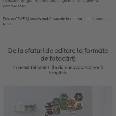
selectate fotografiile preferate, alege locul ideal pentru
se murdăresc mai ușor, așa că aici poți
peretele foto.
proiecta o
fotografie din sticlă acrilică
.
Practic și ușor de curățat.
Echipa CEWE îți urează multă bucurie la realizarea unui perete
foto!
De la sfaturi de editare la formate
de fotocărți
În acest fel amintirile dumneavoastră vor fi
tangibile