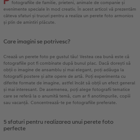
Exemplele clienților
Nature Prints
Fotografie Aludibond
Felicitări
Povești CEWE
fotografiile de familie, prieteni, animale de companie și
evenimente speciale în mod creativ. În acest articol vă prezentăm
câteva sfaturi și trucuri pentru a realiza un perete foto armonios
Cum funcționează
Dimensiunea imaginii
Galerie foto
Lumea animalelor de companie
Idei cadouri unice
și plin de amintiri plăcute.
 CEWE
CEWE FOTOCARTE Kids
Poster Premium
Fotografie pe Forex
Rechizite școlare și de birou
Idei de cadouri pentru cei dragi
Care imagini se potrivesc?
CEWE FOTOCARTE Art Collection
Art Prints
Panou de întâmpinare nuntă
Cutii de cadou
Interviuri
Crează un perete foto pe gustul tău! Vestea cea bună este că
Fotografii standard
Baghete pentru poster
Textile
Călătorie
fotografiile pot fi combinate după bunul plac. Dacă dorești să
obții o imagine de ansamblu și mai elegant, poți adăuga la
fotografii postere și alte opere de artă. Poți experimenta cu
Cutii cu fotografii
Hexxas
Art Prints
Nuntă
diferite formate de imagine, astfel încât să obții un efect general
și mai interesant. De asemenea, poți alege fotografii tematice
Set fotografii
Fotografie pe lemn
Calendare foto
Absolvire
care se referă la o anumită temă, cum ar fi anotimpurile, copiii
sau vacanță. Concentrează-te pe fotografiile preferate.
Fotosticker
Decorațiuni de perete din mai multe părți
CEWE FOTOCARTE Kids
5 sfaturi pentru realizarea unui perete foto
Instant Foto
Colaje foto
perfecte
Sticker instant
Bandă foto