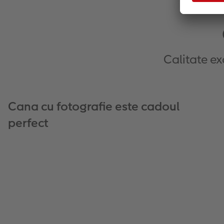
Calitate ex
Cana cu fotografie este cadoul
perfect