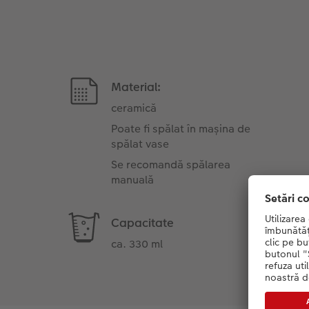
Material:
ceramică
Poate fi spălat în mașina de
spălat vase
Se recomandă spălarea
manuală
Capacitate
ca. 330 ml