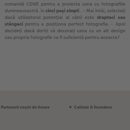
comandă CEWE pentru a proiecta cana cu fotografiile
dumneavoastră. în
cinci pași simpli
. - Mai întâi, selectați
dacă utilizatorul potențial al cănii este
dreptaci sau
stângaci
pentru a poziționa perfect fotografia. - Apoi
decideți dacă doriți să decorați cana cu un alt design
sau propria fotografie va fi suficientă pentru aceasta?
Partenerii noștri de livrare
Calitate & Încredere