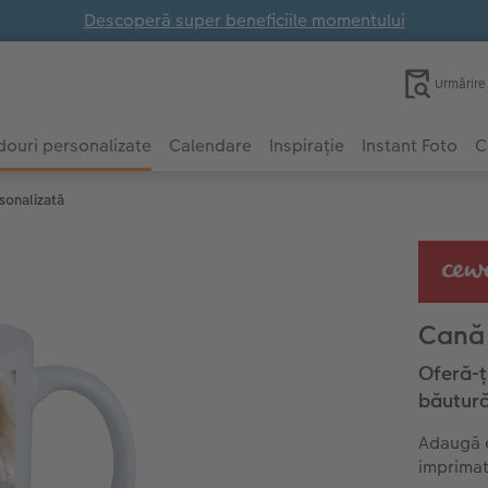
Descoperă super beneficiile momentului
Urmărir
ouri personalizate
Calendare
Inspirație
Instant Foto
C
sonalizată
Cană 
Oferă-ți
băutură
Adaugă e
imprimat