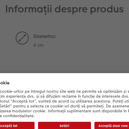
Informații despre produs
Diametru:
8 cm
Sfat:
Se spală manual pentru a
proteja culorile.