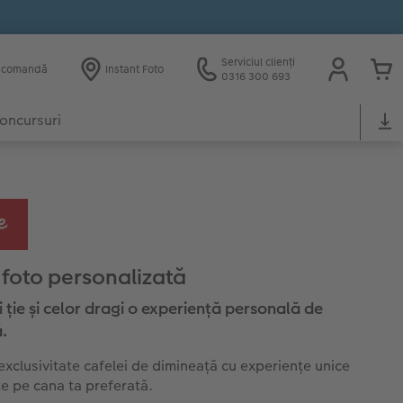
Serviciul clienți
e comandă
Instant Foto
0316 300 693
oncursuri
foto personalizată
 ție și celor dragi o experiență personală de
.
xclusivitate cafelei de dimineață cu experiențe unice
e pe cana ta preferată.