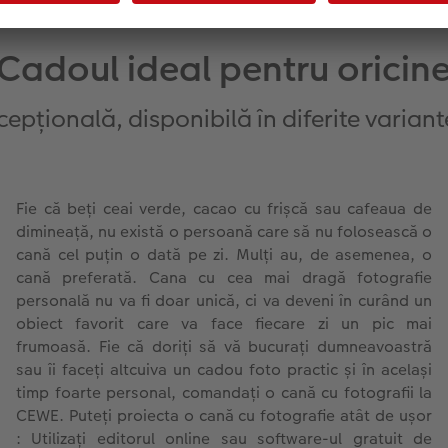
Cadoul ideal pentru oricin
cepțională, disponibilă în diferite varian
Fie că beți ceai verde, cacao cu frișcă sau cafeaua de
dimineață, nu există o persoană care să nu folosească o
cană cel puțin o dată pe zi. Mulți au, de asemenea, o
cană preferată. Cana cu cea mai dragă fotografie
personală nu va fi doar unică, ci va deveni în curând un
obiect favorit care va face fiecare zi un pic mai
frumoasă. Fie că doriți să vă bucurați dumneavoastră
sau îi faceți altcuiva un cadou foto practic și în același
timp foarte personal, comandați o cană cu fotografii la
CEWE. Puteți proiecta o cană cu fotografie atât de ușor
: Utilizați editorul online sau software-ul gratuit de