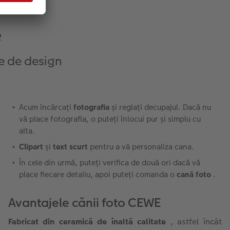
e
te de design
Acum încărcați
fotografia
și reglați decupajul. Dacă nu
vă place fotografia, o puteți înlocui pur și simplu cu
alta.
Clipart
și
text scurt
pentru a vă personaliza cana.
În cele din urmă, puteți verifica de două ori dacă vă
place fiecare detaliu, apoi puteți comanda o
cană foto
.
Avantajele cănii foto CEWE
Fabricat din ceramică de înaltă calitate
, astfel încât