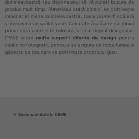
dumneavoastră sau destinatarul să vă puteți bucura de
produs mult timp. Materialul arată bine și se potrivește
minunat în mâna dumneavoastră. Cana poate fi spălată
și în mașina de spălat vase. Cana oferă plăcere nu numai
prima dată când este folosită, ci și în timpul designului.
CEWE oferă
multe sugestii diferite de design
pentru
cănile cu fotografii, pentru a se asigura că toată lumea o
găsește pe cea care se potrivește propriului gust.
Sustenabilitate la CEWE