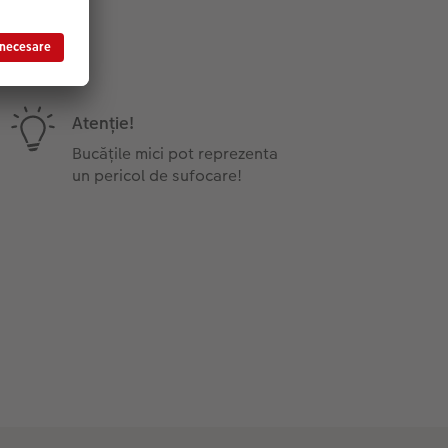
Atenţie!
Bucățile mici pot reprezenta
un pericol de sufocare!