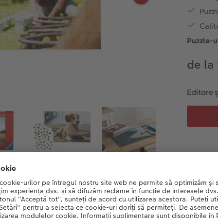
Puzzl
Calit
Puzzle-u
de la
Editare 