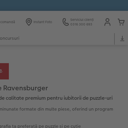
Serviciul clienți
e comandă
Instant Foto
0316 300 693
oncursuri
e Ravensburger
e calitate premium pentru iubitorii de puzzle-uri
 minunate formate din multe piese, oferind un program
rafia ta preferată pe puzzle și pe cutie