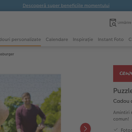
Descoperă super beneficiile momentului
Urmărir
ouri personalizate
Calendare
Inspirație
Instant Foto
C
nsburger
Puzzl
Cadou d
Amintiri
comun!
Fotog