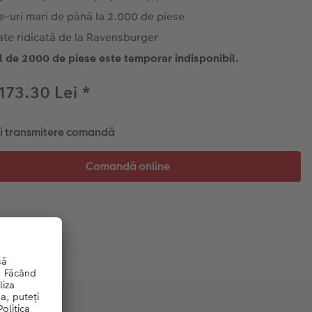
e-uri mari de până la 2.000 de piese
ate ridicată de la Ravensburger
l de 2000 de piese este temporar indisponibil.
 173.30 Lei
*
și transmitere comandă