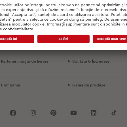
Lista de prețuri este în curs de descărcare
Partenerii noștri de livrare
Calitate & Încredere
Compania
Gama de produse