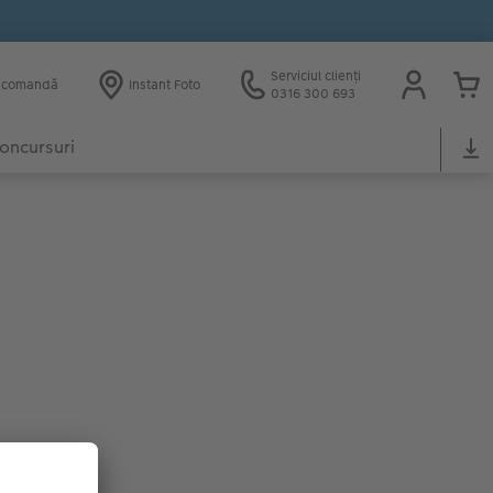
Serviciul clienți
e comandă
Instant Foto
0316 300 693
oncursuri