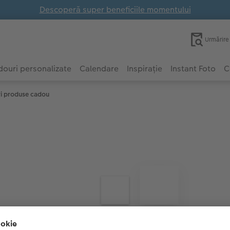
Descoperă super beneficiile momentului
Urmărir
ouri personalizate
Calendare
Inspirație
Instant Foto
C
ri produse cadou