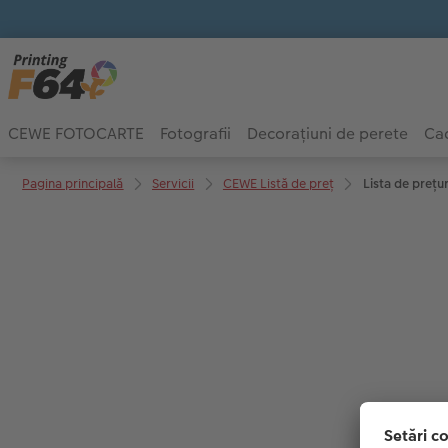
CEWE FOTOCARTE
Fotografii
Decorațiuni de perete
Cad
Pagina principală
Servicii
CEWE Listă de preţ
Lista de prețu