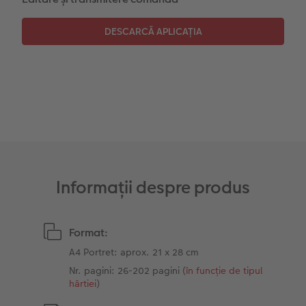
Instant Foto
Colaje foto
Sticker instant
Bandă foto
Fotografii retro XXL
Informații despre produs
Format:
A4 Portret: aprox. 21 x 28 cm
Nr. pagini: 26-202 pagini (
în funcție de tipul
hârtiei
)