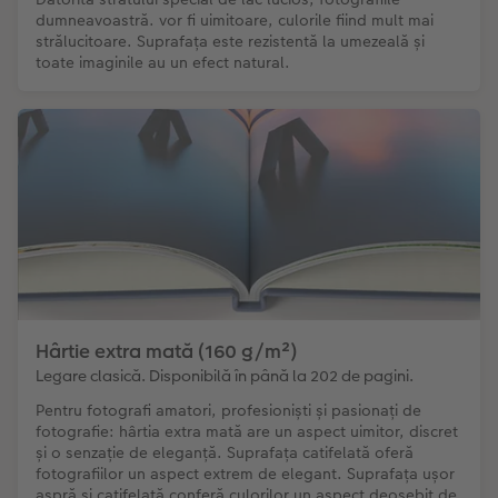
dumneavoastră. vor fi uimitoare, culorile fiind mult mai
strălucitoare. Suprafața este rezistentă la umezeală și
toate imaginile au un efect natural.
Hârtie extra mată (160 g/m²)
Legare clasică. Disponibilă în până la 202 de pagini.
Pentru fotografi amatori, profesioniști și pasionați de
fotografie: hârtia extra mată are un aspect uimitor, discret
și o senzație de eleganță. Suprafața catifelată oferă
fotografiilor un aspect extrem de elegant. Suprafața ușor
aspră și catifelată conferă culorilor un aspect deosebit de