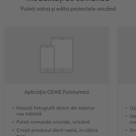
Puteți salva și edita proiectele oricând
Aplicația CEWE Fotolumea
Folosiți fotografii direct din telefon
Op
sau tabletă
Id
Puteți comanda oriunde, oricând
co
Creați produsul dorit rapid, în câțiva
Gr
pași