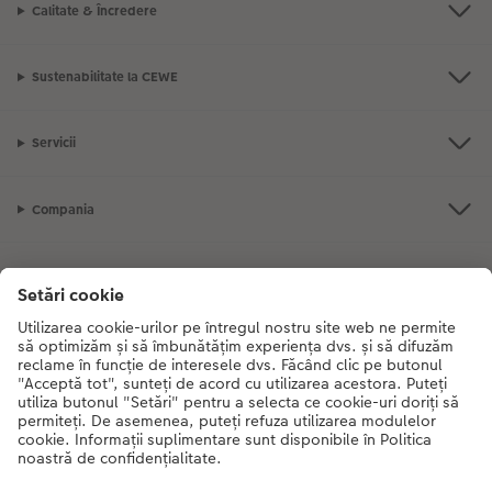
Calitate & Încredere
Sustenabilitate la CEWE
Servicii
Compania
Gama de produse
CEWE Fotolumea